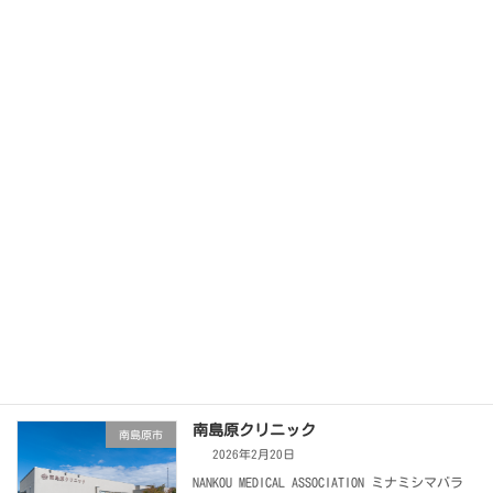
南島原市
2026年2月20日
NANKOU MEDICAL ASSOCIATION イズミカワビョ
ウイン 泉川病院 電話をかける ホームページ
をみる <午前>受付:8：00～12：00診療:9：00
～12：30 <午後>受付: […]
続きを読む
医療法人智節会 しろの医院
南島原市
2026年2月20日
NANKOU MEDICAL ASSOCIATION シロノイイン し
ろの医院 電話をかける ホームページをみる <
午前>診療:8：30～12：30 <午後>診療:14：00
～18：00 スクロー […]
続きを読む
南島原クリニック
南島原市
2026年2月20日
NANKOU MEDICAL ASSOCIATION ミナミシマバラ