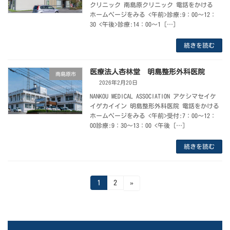
クリニック 南島原クリニック 電話をかける
ホームページをみる <午前>診療:9：00～12：
30 <午後>診療:14：00～1 […]
続きを読む
医療法人杏林堂 明島整形外科医院
南島原市
2026年2月20日
NANKOU MEDICAL ASSOCIATION アケシマセイケ
イゲカイイン 明島整形外科医院 電話をかける
ホームページをみる <午前>受付:7：00～12：
00診療:9：30～13：00 <午後 […]
続きを読む
投
固
固
1
2
»
定
定
ペ
ペ
稿
ー
ー
ジ
ジ
の