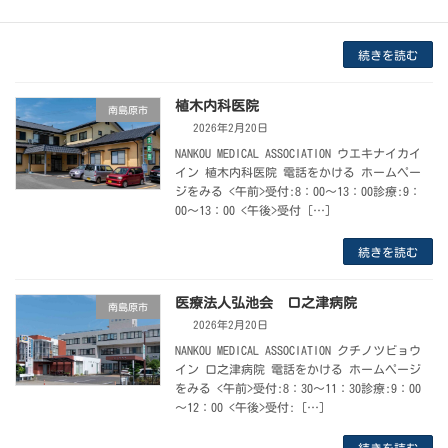
12：30 <午後>受付:1 […]
続きを読む
植木内科医院
南島原市
2026年2月20日
NANKOU MEDICAL ASSOCIATION ウエキナイカイ
イン 植木内科医院 電話をかける ホームペー
ジをみる <午前>受付:8：00～13：00診療:9：
00～13：00 <午後>受付 […]
続きを読む
医療法人弘池会 口之津病院
南島原市
2026年2月20日
NANKOU MEDICAL ASSOCIATION クチノツビョウ
イン 口之津病院 電話をかける ホームページ
をみる <午前>受付:8：30～11：30診療:9：00
～12：00 <午後>受付: […]