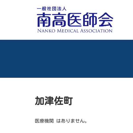
コ
ナ
ン
ビ
テ
ゲ
ン
ー
ツ
シ
へ
ョ
ス
ン
キ
に
ッ
移
プ
動
加津佐町
医療機関 はありません。