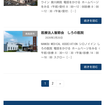
ウイン 泉川病院 電話をかける ホームページ
をみる <午前>受付:8：00～12：00診療:9：00
～12：30 <午後>受付: […]
続きを読む
医療法人智節会 しろの医院
南島原市
2026年2月20日
NANKOU MEDICAL ASSOCIATION シロノイイン し
ろの医院 電話をかける ホームページをみる <
午前>診療:8：30～12：30 <午後>診療:14：00
～18：00 スクロー […]
続きを読む
投
固
固
1
2
»
定
定
ペ
ペ
稿
ー
ー
ジ
ジ
の