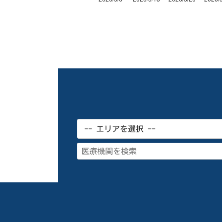
感染症流行情報（直近３か月）
感染症流行情報（直近３か
Line chart. Data table with 15 rows 
インフルエンザ
新
2026/5/6
0
2
2026/5/13
0
2
2026/5/20
0
4
2026/5/27
0
4
2026/6/3
1
3
2026/6/10
0
12
2026/6/17
0
27
2026/6/24
0
35
2026/7/1
6
21
2026/7/8
5
22
2026/7/15
12
23