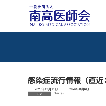
コ
ナ
ン
ビ
テ
ゲ
ン
ー
ツ
シ
へ
ョ
ス
ン
キ
に
ッ
移
プ
動
感染症流行情報（直近
最
2025年12月11日
2026年8月6日
終
chartjs
タグ
更
新
日
時