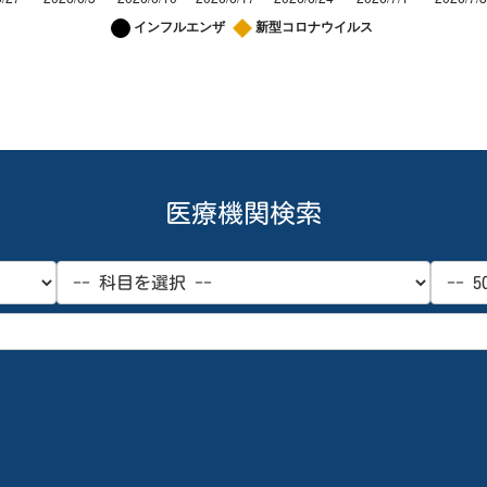
月）
and 3 columns follows.
型コロナウイルス
医療機関検索